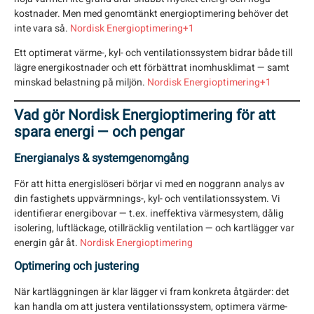
kostnader. Men med genomtänkt energioptimering behöver det
inte vara så.
Nordisk Energioptimering+1
Ett optimerat värme-, kyl- och ventilationssystem bidrar både till
lägre energikostnader och ett förbättrat inomhusklimat — samt
minskad belastning på miljön.
Nordisk Energioptimering+1
Vad gör Nordisk Energioptimering för att
spara energi — och pengar
Energianalys & systemgenomgång
För att hitta energislöseri börjar vi med en noggrann analys av
din fastighets uppvärmnings-, kyl- och ventilationssystem. Vi
identifierar energibovar — t.ex. ineffektiva värmesystem, dålig
isolering, luftläckage, otillräcklig ventilation — och kartlägger var
energin går åt.
Nordisk Energioptimering
Optimering och justering
När kartläggningen är klar lägger vi fram konkreta åtgärder: det
kan handla om att justera ventilationssystem, optimera värme-