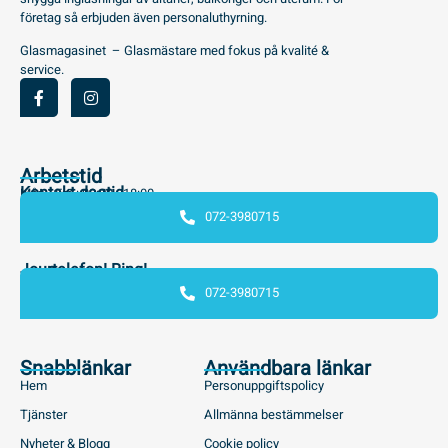
företag så erbjuden även personaluthyrning.
Glasmagasinet – Glasmästare med fokus på kvalité &
service.
Arbetstid
Kontakt dagtid
Mån - Fre : 08:00 - 18:00
072-3980715
Jourtelefon! Ring!
072-3980715
Snabblänkar
Användbara länkar
Hem
Personuppgiftspolicy
Tjänster
Allmänna bestämmelser
Nyheter & Blogg
Cookie policy