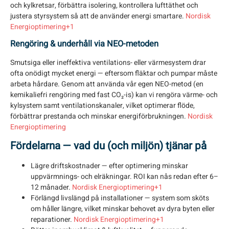
och kylkretsar, förbättra isolering, kontrollera lufttäthet och
justera styrsystem så att de använder energi smartare.
Nordisk
Energioptimering+1
Rengöring & underhåll via NEO-metoden
Smutsiga eller ineffektiva ventilations- eller värmesystem drar
ofta onödigt mycket energi — eftersom fläktar och pumpar måste
arbeta hårdare. Genom att använda vår egen NEO-metod (en
kemikaliefri rengöring med fast CO₂-is) kan vi rengöra värme- och
kylsystem samt ventilationskanaler, vilket optimerar flöde,
förbättrar prestanda och minskar energiförbrukningen.
Nordisk
Energioptimering
Fördelarna — vad du (och miljön) tjänar på
Lägre driftskostnader
— efter optimering minskar
uppvärmnings- och elräkningar. ROI kan nås redan efter 6–
12 månader.
Nordisk Energioptimering+1
Förlängd livslängd på installationer
— system som sköts
om håller längre, vilket minskar behovet av dyra byten eller
reparationer.
Nordisk Energioptimering+1