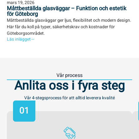
mars 19, 2026
mar
Måttbeställda glasväggar – Funktion och estetik
7 
för Göteborg
Gö
Måttbeställda glasväggar ger ljus, flexibilitet och modern design.
Upp
Här får du koll på typer, säkerhetskrav och kostnader för
och
Göteborgsområdet.
gla
Läs inlägget
Läs
Vår process
Anlita oss i fyra steg
Vår 4-stegsprocess för att alltid leverera kvalité
01