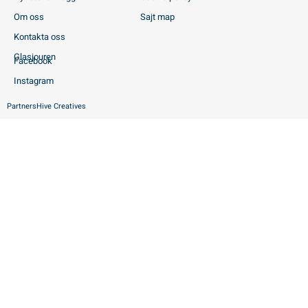
Om oss
Sajt map
Kontakta oss
Glasjouren
Facebook
Instagram
Partners
Hive Creatives