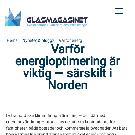
Hem
Nyheter & blogg
Varför energioptimering är viktig — särskilt i Norden
Varför
energioptimering är
viktig — särskilt i
Norden
I våra nordiska klimat är uppvärmning — och därmed
energianvändning — ofta en av de största kostnaderna för
fastigheter, både bostäder och kommersiella byggnader. Att bara
höja värmen lite grand drar snabbt mycket energi och höga