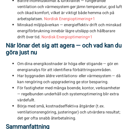
Bättre inomhusklimat & luftkvalitet
— fungerande
ventilation och värmesystem ger jämn temperatur, god luft
och ökad komfort, vilket är viktigt både hemma och på
arbetsplatsen.
Nordisk Energioptimering+1
Minskad miljöpåverkan
— energieffektiv drift och minskad
energiförbrukning innebär lägre utsläpp och hållbarare
drift över tid.
Nordisk Energioptimering+1
När lönar det sig att agera — och vad kan du
göra just nu
Om dina energikostnader är höga eller stigande — gör en
energianalys för att identifiera förbättringsområden.
Har byggnaden äldre ventilations- eller värmesystem — då
kan rengöring och uppgradering ge stor besparing.
För fastigheter med många boende, kontor, verksamheter
— regelbunden underhåll och systemoptimering blir extra
värdefullt.
Börja med små, kostnadseffektiva åtgärder (t.ex.
ventilationsrengöring, justeringar) och utvärdera resultat;
det ger ofta snabb återbetalning.
Sammanfattning