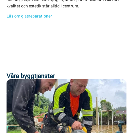
Vi 
kvalitet och estetik står alltid i centrum.
beh
Läs om glasreparationer
Läs
Våra byggtjänster