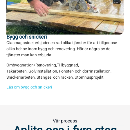
Bygg och snickeri
By
Glasmagasinet erbjuder en rad olika tjänster för att tillgodose
Med
olika behov inom bygg och renovering. Här är några av de
för
tjänster man kan erbjuda:
ino
avk
Ombyggnation/Renovering,Tillbyggnad,
tea
Takarbeten, Golvinstallation, Fönster- och dörrinstallation,
var
Snickeriarbeten, Stängsel och räcken, Utomhusprojekt
Läs om bygg och snickeri
Läs
Vår process