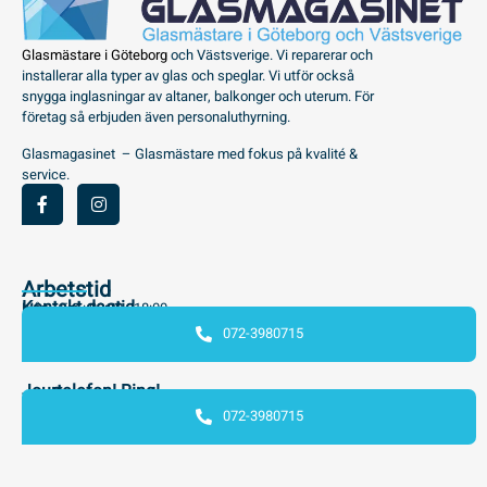
Glasmästare i Göteborg
och Västsverige. Vi reparerar och
installerar alla typer av glas och speglar. Vi utför också
snygga inglasningar av altaner, balkonger och uterum. För
företag så erbjuden även personaluthyrning.
Glasmagasinet – Glasmästare med fokus på kvalité &
service.
Arbetstid
Kontakt dagtid
Mån - Fre : 08:00 - 18:00
072-3980715
Jourtelefon! Ring!
072-3980715