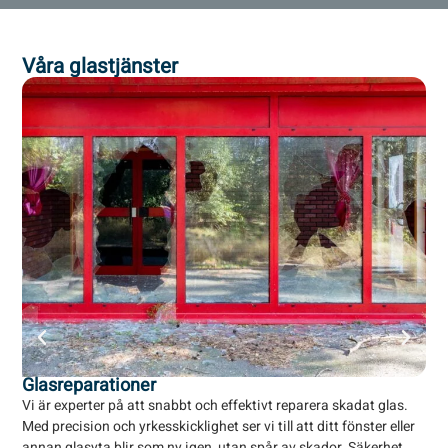
Våra glastjänster
Glasreparationer
Gl
Vi är experter på att snabbt och effektivt reparera skadat glas.
Som
Med precision och yrkesskicklighet ser vi till att ditt fönster eller
ins
annan glasyta blir som ny igen, utan spår av skador. Säkerhet,