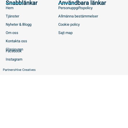
Snabblänkar
Användbara länkar
Hem
Personuppgiftspolicy
Tjänster
Allmänna bestämmelser
Nyheter & Blogg
Cookie policy
Om oss
Sajt map
Kontakta oss
Glasjouren
Facebook
Instagram
Partners
Hive Creatives