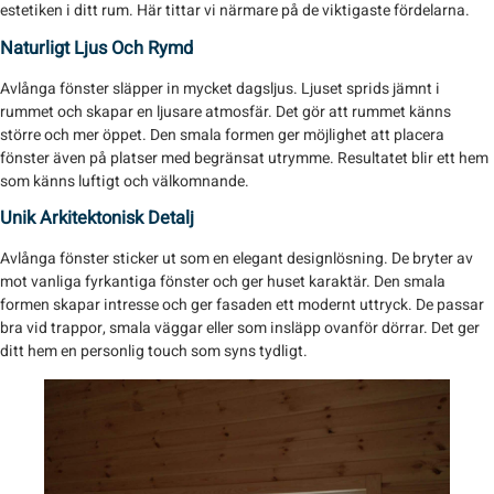
estetiken i ditt rum. Här tittar vi närmare på de viktigaste fördelarna.
Naturligt Ljus Och Rymd
Avlånga fönster släpper in mycket dagsljus. Ljuset sprids jämnt i
rummet och skapar en ljusare atmosfär. Det gör att rummet känns
större och mer öppet. Den smala formen ger möjlighet att placera
fönster även på platser med begränsat utrymme. Resultatet blir ett hem
som känns luftigt och välkomnande.
Unik Arkitektonisk Detalj
Avlånga fönster sticker ut som en elegant designlösning. De bryter av
mot vanliga fyrkantiga fönster och ger huset karaktär. Den smala
formen skapar intresse och ger fasaden ett modernt uttryck. De passar
bra vid trappor, smala väggar eller som insläpp ovanför dörrar. Det ger
ditt hem en personlig touch som syns tydligt.