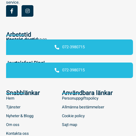
service.
Arbetstid
Kontakt dagtid
Mån - Fre : 08:00 - 18:00
072-3980715
Jourtelefon! Ring!
072-3980715
Snabblänkar
Användbara länkar
Hem
Personuppgiftspolicy
Tjänster
Allmänna bestämmelser
Nyheter & Blogg
Cookie policy
Om oss
Sajt map
Kontakta oss