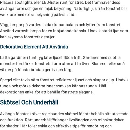
Placera spotlights eller LED-lister runt fönstret. Det framhäver dess
avlånga form och ger en mjuk belysning. Naturligt ljus från fönstret blir
vackrare med extra belysning på kvällstid.
Vägglampor på vardera sida skapar balans och lyfter fram fönstret.
Använd varmvit lampa för en inbjudande känsla. Undvik starkt ljus som
kan skymma fönstrets detaljer.
Dekorativa Element Att Använda
Lätta gardiner i tunt tyg låter ljuset flöda fritt. Gardiner med subtila
mönster förstärker fönstrets form utan att ta över. Blommor eller små
växter på fönsterbrädan ger liv och färg.
Spegel eller tavla nära fönstret reflekterar ljuset och skapar djup. Undvik
tunga och mörka dekorationer som kan kännas tunga. Håll
dekorationen enkel för att behålla fönstrets elegans.
Skötsel Och Underhåll
Avlånga fönster kräver regelbunden skötsel för att behålla sitt utseende
och funktion. Rätt underhåll förlänger livslängden och minskar risken
för skador. Här följer enkla och effektiva tips för rengöring och