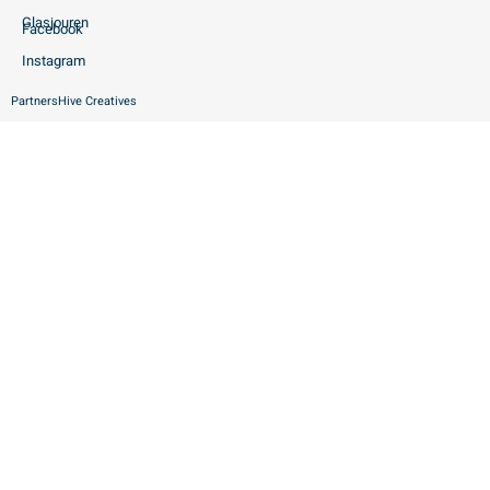
Glasjouren
Facebook
Instagram
Partners
Hive Creatives