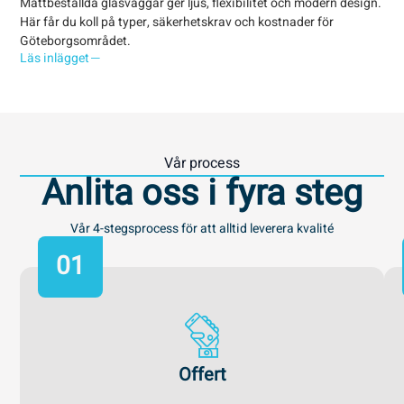
Måttbeställda glasväggar ger ljus, flexibilitet och modern design.
Upp
Här får du koll på typer, säkerhetskrav och kostnader för
och
Göteborgsområdet.
gla
Läs inlägget
Läs
Vår process
Anlita oss i fyra steg
Vår 4-stegsprocess för att alltid leverera kvalité
01
Offert