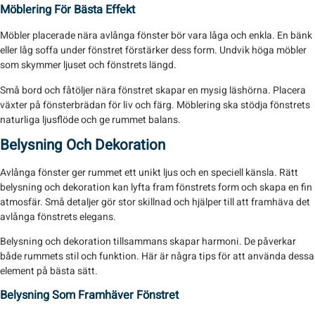
Möblering För Bästa Effekt
Möbler placerade nära avlånga fönster bör vara låga och enkla. En bänk
eller låg soffa under fönstret förstärker dess form. Undvik höga möbler
som skymmer ljuset och fönstrets längd.
Små bord och fåtöljer nära fönstret skapar en mysig läshörna. Placera
växter på fönsterbrädan för liv och färg. Möblering ska stödja fönstrets
naturliga ljusflöde och ge rummet balans.
Belysning Och Dekoration
Avlånga fönster ger rummet ett unikt ljus och en speciell känsla. Rätt
belysning och dekoration kan lyfta fram fönstrets form och skapa en fin
atmosfär. Små detaljer gör stor skillnad och hjälper till att framhäva det
avlånga fönstrets elegans.
Belysning och dekoration tillsammans skapar harmoni. De påverkar
både rummets stil och funktion. Här är några tips för att använda dessa
element på bästa sätt.
Belysning Som Framhäver Fönstret