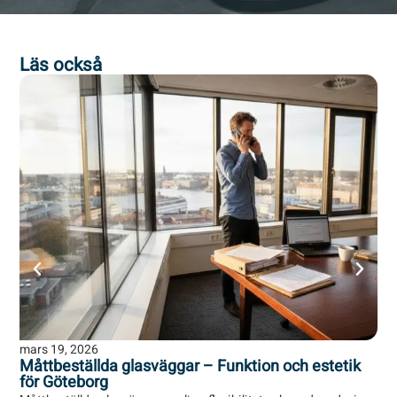
Läs också
mars 19, 2026
mar
Måttbeställda glasväggar – Funktion och estetik
7 
för Göteborg
Gö