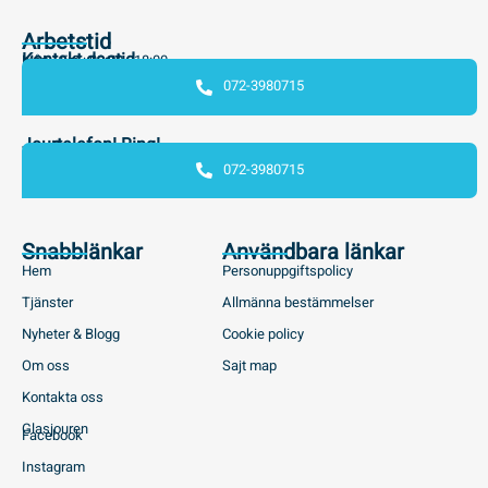
Arbetstid
Kontakt dagtid
Mån - Fre : 08:00 - 18:00
072-3980715
Jourtelefon! Ring!
072-3980715
Snabblänkar
Användbara länkar
Hem
Personuppgiftspolicy
Tjänster
Allmänna bestämmelser
Nyheter & Blogg
Cookie policy
Om oss
Sajt map
Kontakta oss
Glasjouren
Facebook
Instagram