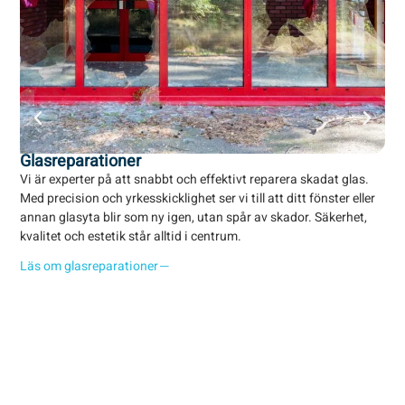
Glasreparationer
Gl
Vi är experter på att snabbt och effektivt reparera skadat glas.
Som
Med precision och yrkesskicklighet ser vi till att ditt fönster eller
ins
annan glasyta blir som ny igen, utan spår av skador. Säkerhet,
Vi 
kvalitet och estetik står alltid i centrum.
beh
Läs om glasreparationer
Läs