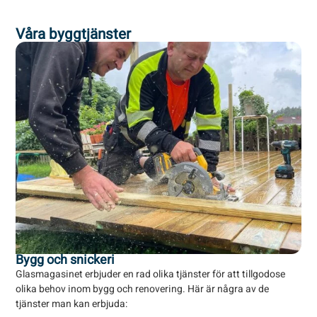
Våra byggtjänster
Bygg och snickeri
By
Glasmagasinet erbjuder en rad olika tjänster för att tillgodose
Med
olika behov inom bygg och renovering. Här är några av de
för
tjänster man kan erbjuda:
ino