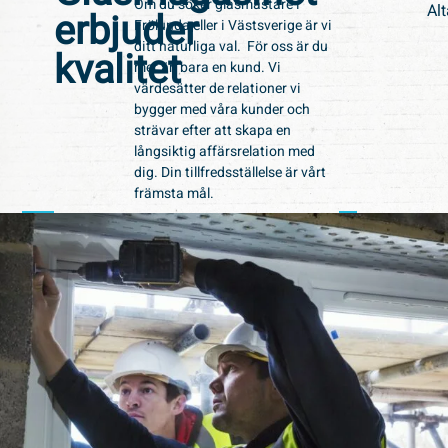
Om du söker glasmästare i
Al
erbjuder
Frölunda eller i Västsverige är vi
ditt naturliga val. För oss är du
kvalitet
mer än bara en kund. Vi
värdesätter de relationer vi
bygger med våra kunder och
strävar efter att skapa en
långsiktig affärsrelation med
dig. Din tillfredsställelse är vårt
främsta mål.