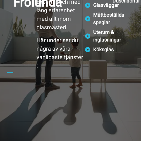
Frölunda
Duschdörrar
Experter och med
Glasväggar
lång erfarenhet
Måttbeställda
med allt inom
speglar
glasmästeri.
Uterum &
inglasningar
Här under ser du
några av våra
Köksglas
vanligaste tjänster
: