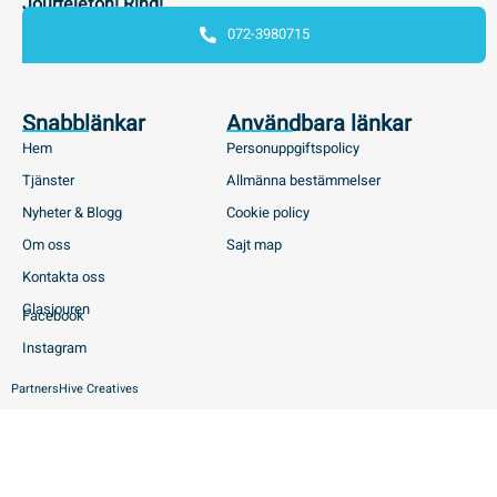
Jourtelefon! Ring!
072-3980715
Snabblänkar
Användbara länkar
Hem
Personuppgiftspolicy
Tjänster
Allmänna bestämmelser
Nyheter & Blogg
Cookie policy
Om oss
Sajt map
Kontakta oss
Glasjouren
Facebook
Instagram
Partners
Hive Creatives