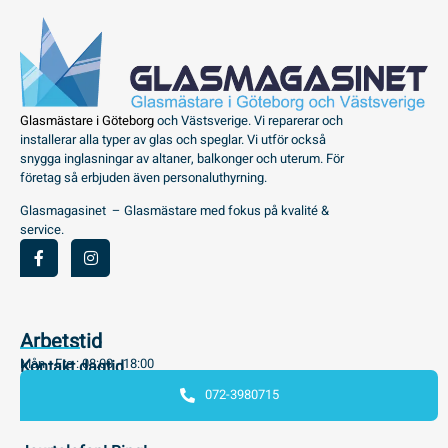
Glasmästare i Göteborg
och Västsverige. Vi reparerar och
installerar alla typer av glas och speglar. Vi utför också
snygga inglasningar av altaner, balkonger och uterum. För
företag så erbjuden även personaluthyrning.
Glasmagasinet – Glasmästare med fokus på kvalité &
service.
Arbetstid
Mån - Fre : 08:00 - 18:00
Kontakt dagtid
072-3980715