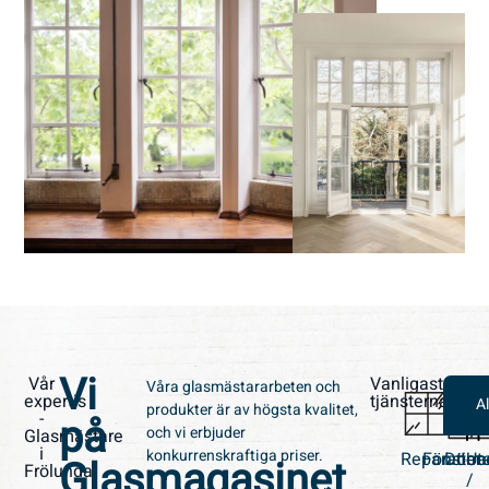
Vi
Vår
Vanligaste
Våra glasmästararbeten och
expertis
tjänsterna
Al
produkter är av högsta kvalitet,
-
på
och vi erbjuder
Glasmästare
i
konkurrenskraftiga priser.
Reparation
Fönster
Dörra
Ut
Glasmagasinet
Frölunda
/