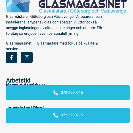
Glasmästare i Göteborg
och Västsverige. Vi reparerar och
installerar alla typer av glas och speglar. Vi utför också
snygga inglasningar av altaner, balkonger och uterum. För
företag så erbjuden även personaluthyrning.
Glasmagasinet – Glasmästare med fokus på kvalité &
service.
Arbetstid
Kontakt dagtid
Mån - Fre : 08:00 - 18:00
072-3980715
Jourtelefon! Ring!
072-3980715