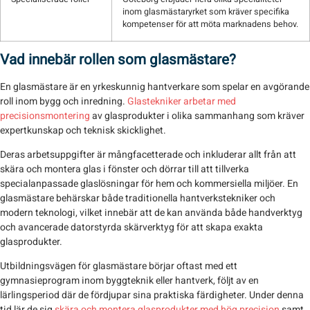
inom glasmästaryrket som kräver specifika
kompetenser för att möta marknadens behov.
Vad innebär rollen som glasmästare?
En glasmästare är en yrkeskunnig hantverkare som spelar en avgörande
roll inom bygg och inredning.
Glastekniker arbetar med
precisionsmontering
av glasprodukter i olika sammanhang som kräver
expertkunskap och teknisk skicklighet.
Deras arbetsuppgifter är mångfacetterade och inkluderar allt från att
skära och montera glas i fönster och dörrar till att tillverka
specialanpassade glaslösningar för hem och kommersiella miljöer. En
glasmästare behärskar både traditionella hantverkstekniker och
modern teknologi, vilket innebär att de kan använda både handverktyg
och avancerade datorstyrda skärverktyg för att skapa exakta
glasprodukter.
Utbildningsvägen för glasmästare börjar oftast med ett
gymnasieprogram inom byggteknik eller hantverk, följt av en
lärlingsperiod där de fördjupar sina praktiska färdigheter. Under denna
tid lär de sig
skära och montera glasprodukter med hög precision
samt