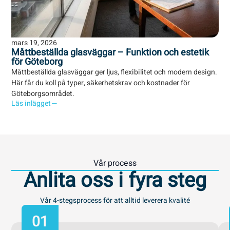
mars 19, 2026
mar
Måttbeställda glasväggar – Funktion och estetik
7 
för Göteborg
Gö
Måttbeställda glasväggar ger ljus, flexibilitet och modern design.
Upp
Här får du koll på typer, säkerhetskrav och kostnader för
och
Göteborgsområdet.
gla
Läs inlägget
Läs
Vår process
Anlita oss i fyra steg
Vår 4-stegsprocess för att alltid leverera kvalité
01