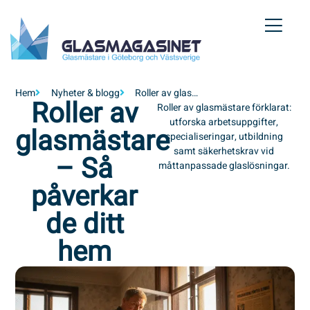
Hem
Nyheter & blogg
Roller av glasmästare – Så påverkar de ditt hem
Roller av
Roller av glasmästare förklarat:
utforska arbetsuppgifter,
glasmästare
specialiseringar, utbildning
samt säkerhetskrav vid
– Så
måttanpassade glaslösningar.
påverkar
de ditt
hem