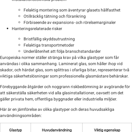
Felaktig montering som äventyrar glasets hållfasthet
Otillräcklig tätning och förankring
Förbiseende av expansions- och rörelsemarginaler
Hanteringsrelaterade risker
Bristfällig skyddsutrustning
Felaktiga transportmetoder
Underlåtenhet att följa branschstandarder
Europeiska normer ställer stränga krav på vilka glastyper som får
användas i olika sammanhang. Laminerat glas, som håller ihop vid
skador, och härdat glas, som splittras i ofarliga bitar, representerar två
viktiga säkerhetslösningar som professionella glasmästare behärskar.
Förebyggande åtgärder och noggrann riskbedömning är avgörande för
att säkerställa säkerheten vid alla glasinstallationer, oavsett om det
gäller privata hem, offentliga byggnader eller industriella miljöer.
Här är en jämförelse av olika glastyper och deras huvudsakliga
användningsområden:
Glastyp
Huvudanvändning
Viktig egenskap