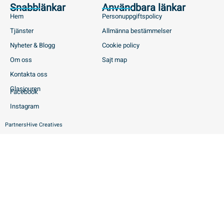
Snabblänkar
Användbara länkar
Hem
Personuppgiftspolicy
Tjänster
Allmänna bestämmelser
Nyheter & Blogg
Cookie policy
Om oss
Sajt map
Kontakta oss
Glasjouren
Facebook
Instagram
Partners
Hive Creatives